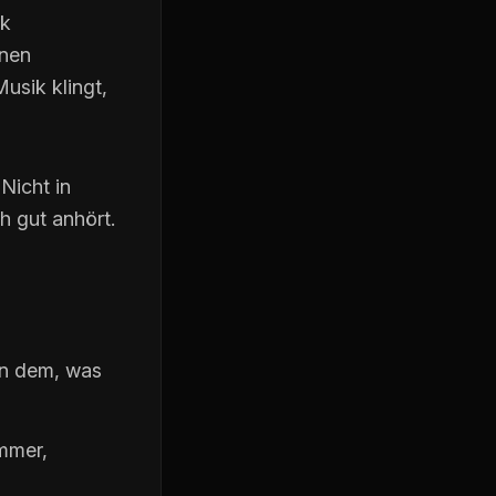
ik
rnen
usik klingt,
Nicht in
 gut anhört.
an dem, was
mmer,