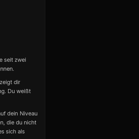
e seit zwei
önnen.
eigt dir
ng. Du weißt
auf dein Niveau
n, die du nicht
s sich als