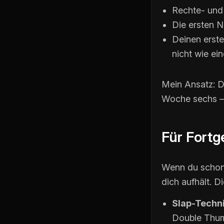
Rechte- und
Die ersten N
Deinen erste
nicht wie ei
Mein Ansatz: D
Woche sechs — 
Für Fortg
Wenn du schon 
dich aufhält. D
Slap-Techni
Double Thu