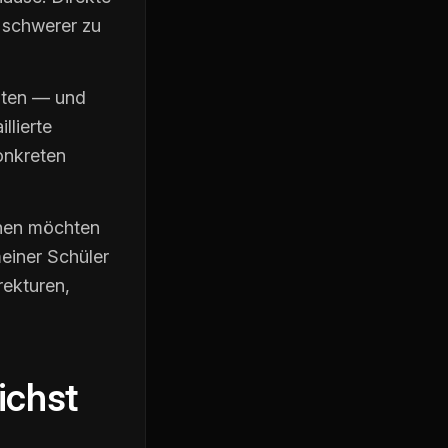
 schwerer zu
uten — und
llierte
onkreten
ernen möchten
meiner Schüler
rekturen,
ichst