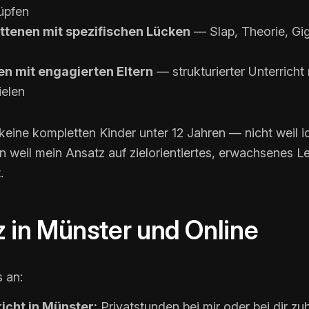
üpfen
ttenen mit spezifischen Lücken
— Slap, Theorie, Gi
n mit engagierten Eltern
— strukturierter Unterricht 
ielen
 keine kompletten Kinder unter 12 Jahren — nicht weil i
n weil mein Ansatz auf zielorientiertes, erwachsenes L
.
 in Münster und Online
s an:
icht in Münster:
Privatstunden bei mir oder bei dir zu