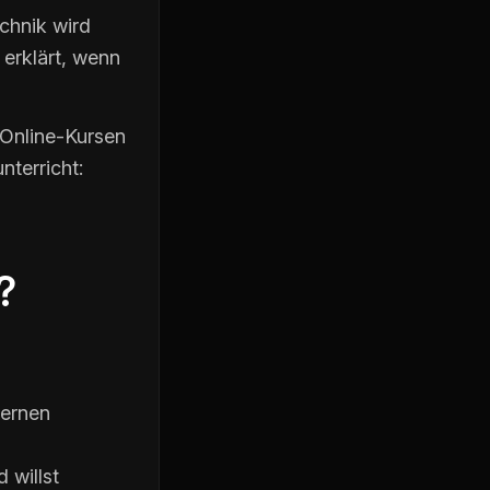
chnik wird
 erklärt, wenn
 Online-Kursen
nterricht:
?
lernen
 willst