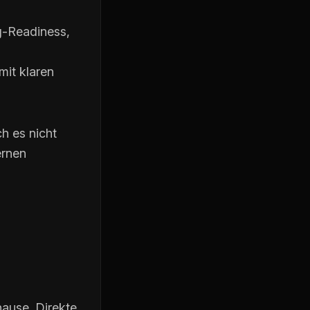
g-Readiness,
mit klaren
ch es nicht
ernen
hause. Direkte